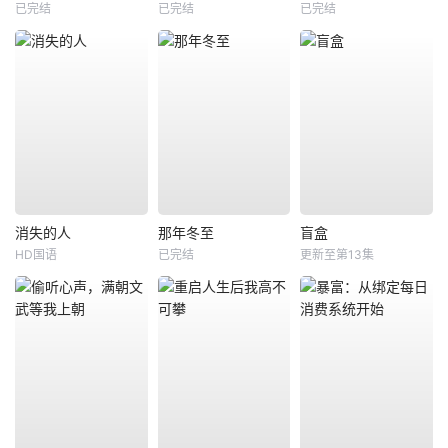
已完结
已完结
已完结
消失的人
那年冬至
盲盒
HD国语
已完结
更新至第13集