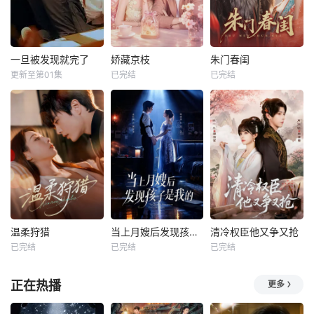
一旦被发现就完了
娇藏京枝
朱门春闺
更新至第01集
已完结
已完结
温柔狩猎
当上月嫂后发现孩子是我的
清冷权臣他又争又抢
已完结
已完结
已完结
正在热播
更多