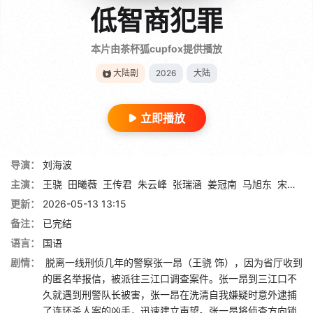
低智商犯罪
本片由茶杯狐cupfox提供播放
大陆剧
2026
大陆
立即播放
导演：
刘海波
主演：
王骁
田曦薇
王传君
朱云峰
张瑞涵
姜冠南
马旭东
宋郁河
更新：
2026-05-13 13:15
备注：
已完结
语言：
国语
剧情：
脱离一线刑侦几年的警察张一昂（王骁 饰），因为省厅收到
的匿名举报信，被派往三江口调查案件。张一昂到三江口不
久就遇到刑警队长被害，张一昂在洗清自我嫌疑时意外逮捕
了连环杀人案的凶手，迅速建立声望。张一昂将侦查方向锁