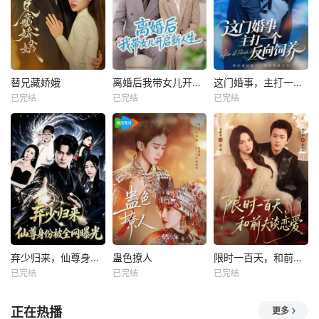
替兄藏娇娥
离婚后我带女儿开启新人生
这门婚事，主打一个反向饲养
已完结
已完结
已完结
弃少归来，仙尊身份被全网曝光
蛊色撩人
限时一百天，和前夫谈恋爱
已完结
已完结
已完结
正在热播
更多