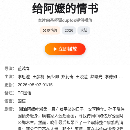
给阿嬷的情书
本片由茶杯狐cupfox提供播放
剧情片
2026
大陆
立即播放
导演：
蓝鸿春
主演：
李思潼
王彦桐
吴少卿
郑润奇
王晓慧
赵曙光
李德如
李树
更新：
2026-05-07 01:15
备注：
TC国语
语言：
国语
剧情：
潮汕阿嬷叶淑柔一直守着平淡的日子，安享晚年。孙子晓伟
因债务缠身，瞒着家人远赴泰国，寻找传闻中的亿万富豪阿
公郑木生。然而，晓伟最后却带回了一个震惊整个家族的消
息：阿公早已不在人世，那个与阿嬷一直在书信中谈情说爱