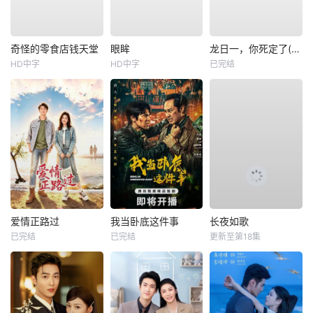
奇怪的零食店钱天堂
眼眸
龙日一，你死定了(短剧)
HD中字
HD中字
已完结
爱情正路过
我当卧底这件事
长夜如歌
已完结
已完结
更新至第18集