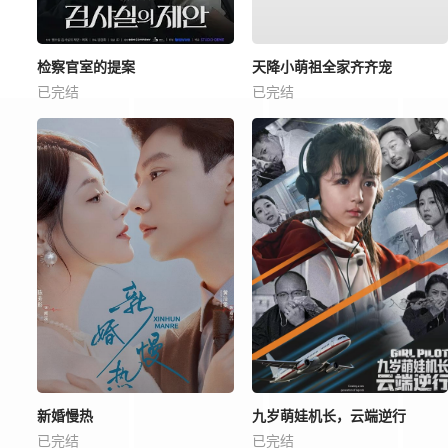
检察官室的提案
天降小萌祖全家齐齐宠
已完结
已完结
新婚慢热
九岁萌娃机长，云端逆行
已完结
已完结