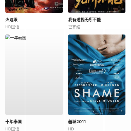
火遮眼
我有透视无所不能
HD国语
已完结
十年泰国
羞耻2011
HD国语
HD