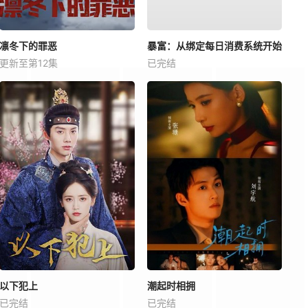
凛冬下的罪恶
暴富：从绑定每日消费系统开始
更新至第12集
已完结
以下犯上
潮起时相拥
已完结
已完结