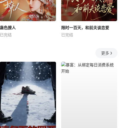
蛊色撩人
限时一百天，和前夫谈恋爱
已完结
已完结
更多