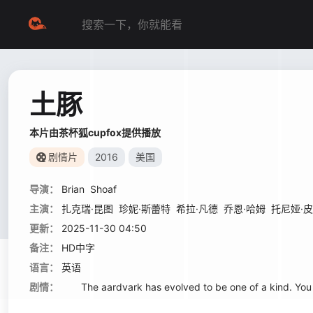
土豚
本片由茶杯狐cupfox提供播放
剧情片
2016
美国
导演：
Brian
Shoaf
主演：
扎克瑞·昆图
珍妮·斯蕾特
希拉·凡德
乔恩·哈姆
托尼娅·
更新：
2025-11-30 04:50
备注：
HD中字
语言：
英语
剧情：
The aardvark has evolved to be one of a kind. You 