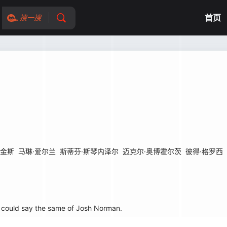
首页
搜一搜
皮金斯
马琳·爱尔兰
斯蒂芬·斯琴内泽尔
迈克尔·奥博霍尔茨
彼得·格罗西
could say the same of Josh Norman.