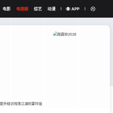
电影
电视剧
综艺
动漫
APP
杀，意外结识闯荡江湖的霍玲珑