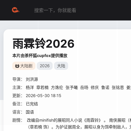
雨霖铃2026
本片由茶杯狐cupfox提供播放
大陆剧
2026
大陆
导演：
刘洪源
主演：
杨洋
章若楠
方逸伦
张予曦
岳旸
修庆
鲁诺
张铭恩
姜
更新：
2026-05-30 18:15
备注：
已完结
语言：
国语
剧情：
改编自minifish的展昭同人小说《雨霖铃》 。 南侠
（章若楠 饰）。为护证据周全，展昭以身为饵牵制敌人，为