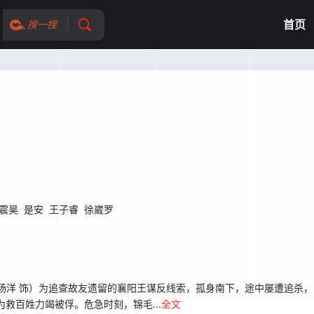
首页
搜一搜
震昊
是安
王子睿
徐崴罗
展昭（杨洋 饰）为追查故友遗留的襄阳王谋反线索，孤身南下，途中屡遭追
救百姓力竭被俘。危急时刻，锦毛...
全文