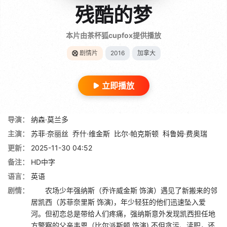
残酷的梦
本片由茶杯狐cupfox提供播放
剧情片
2016
加拿大
立即播放
导演：
纳森·莫兰多
主演：
苏菲·奈丽丝
乔什·维金斯
比尔·帕克斯顿
科鲁姆·费奥瑞
更新：
2025-11-30 04:52
备注：
HD中字
语言：
英语
剧情：
农场少年强纳斯（乔许威金斯 饰演）遇见了新搬来的邻
居凯西（苏菲奈里斯 饰演)，年少轻狂的他们迅速坠入爱
河。但初恋总是带给人们疼痛，强纳斯意外发现凯西担任地
方警察的父亲韦恩（比尔派斯顿 饰演) 不但贪污、渎职，还