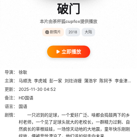
破门
本片由茶杯狐cupfox提供播放
剧情片
2018
大陆
立即播放
导演：
徐耿
主演：
马顺洗
李虎城
彭一家
刘炷诗嫚
蒲浩宇
陈钶予
李金津川
更新：
2025-11-30 04:52
备注：
HD国语
语言：
国语
剧情：
一只迟到的足球，一个爱好广泛、啥都会捣鼓两下的乡
村老师，一个见了足球头就大的老校长，一群精力过剩、自
然疯长的草根娃娃，一场惊天动地的大地震，童年快乐刚刚
绽放，便被悲怆湮没了，他们该如何走向未来……