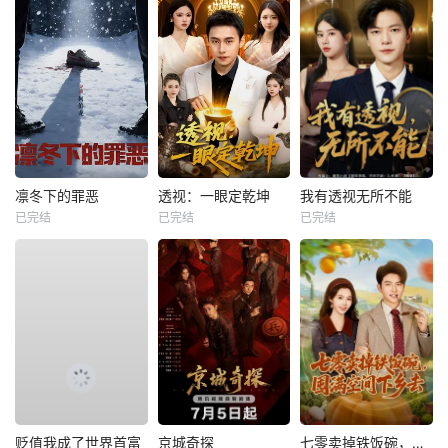
凛冬下的罪恶
透视：一眼定乾坤
我有透视无所不能
已完结
已完结
已完结
贬值我成了世界首富
京城奇探
七零卖掉铁饭碗，囤满空间下乡去