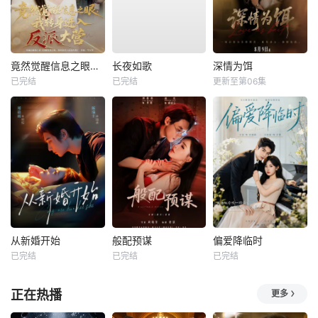
竟然觉醒信息之眼，我转身进入反派大营
长夜如歌
深情为饵
已完结
已完结
更新至第06集
从新婚开始
般配预谋
偏爱降临时
已完结
已完结
已完结
正在热播
更多