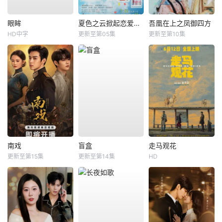
眼眸
夏色之云掀起恋爱与风暴
吾凰在上之凤御四方
HD中字
更新至第05集
更新至第10集
南戏
盲盒
走马观花
更新至第15集
更新至第14集
HD