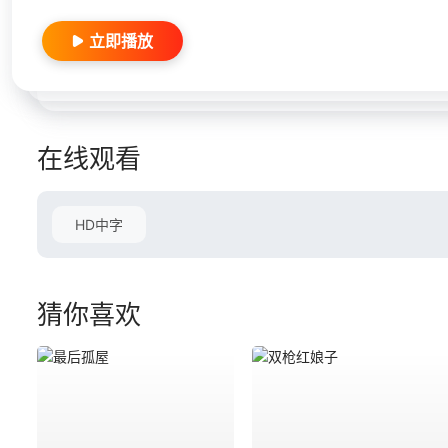
立即播放
在线观看
HD中字
猜你喜欢