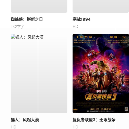
蜘蛛侠：崭新之日
寒战1994
TC中字
HD
镖人：风起大漠
复仇者联盟3：无限战争
HD
HD