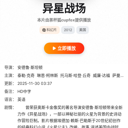
异星战场
本片由茶杯狐cupfox提供播放
科幻片
2012
美国
立即播放
导演：
安德鲁·斯坦顿
主演：
泰勒·克奇
琳恩·柯林斯
托马斯·哈登·丘奇
威廉·达福
萨曼莎·莫顿
更新：
2025-11-30 03:37
备注：
HD中字
语言：
英语
剧情：
曾荣获奥斯卡金像奖的著名导演安德鲁·斯坦顿带来全新
力作《异星战场》，一部以神秘壮丽的火星为背景的史诗动
作冒险巨制。影片根据埃德加·赖斯·巴勒斯于20世纪初创作
的经典科幻小说《火星公主》改编，故事 讲述美国内战时