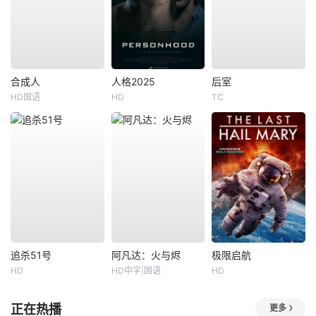
合成人
人格2025
后室
HD国语
HD
TC
追杀51号
阿凡达：火与烬
极限启航
HD
HD中字|国语
HD
正在热播
更多