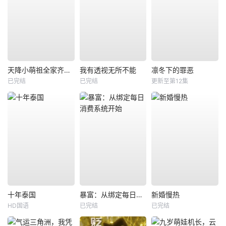
天降小萌祖全家齐齐宠
我有透视无所不能
凛冬下的罪恶
已完结
已完结
更新至第12集
十年泰国
暴富：从绑定每日消费系统开始
新婚慢热
HD国语
已完结
已完结