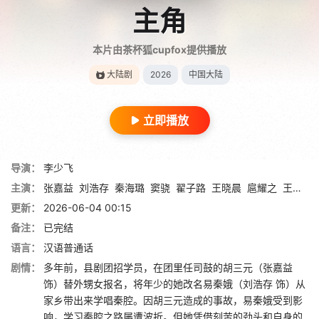
主角
本片由茶杯狐cupfox提供播放
大陆剧
2026
中国大陆
立即播放
导演：
李少飞
主演：
张嘉益
刘浩存
秦海璐
窦骁
翟子路
王晓晨
扈耀之
王海燕
更新：
2026-06-04 00:15
备注：
已完结
语言：
汉语普通话
剧情：
多年前，县剧团招学员，在团里任司鼓的胡三元（张嘉益
饰）替外甥女报名，将年少的她改名易秦娥（刘浩存 饰）从
家乡带出来学唱秦腔。因胡三元造成的事故，易秦娥受到影
响，学习秦腔之路屡遭波折。但她凭借刻苦的劲头和自身的