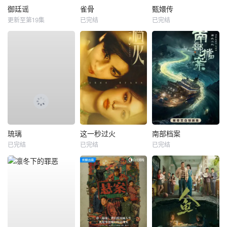
御廷谣
雀骨
甄嬛传
更新至第19集
已完结
已完结
琉璃
这一秒过火
南部档案
已完结
已完结
已完结