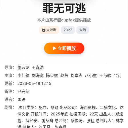
罪无可逃
本片由茶杯狐cupfox提供播放
大陆剧
2027
大陆
立即播放
导演：
董云龙
王鑫浩
主演：
李佳航
刘海宽
陈少熙
赵茜
刘卓杰
赵小童
王与歌
吕钊
更新：
2026-05-18 12:15
备注：
已完结
语言：
国语
剧情：
项目类型：犯罪、悬疑 出品公司：海西影视、二猫文化、达
愉文化 开机时间：2025年底 拍摄周期：22天 出品人：郑斌
彪、薛经安、游丛舟 总监制：蔡俊涛、张猛 总制片人：林学
远 制片人：刘天奇、陈森辉