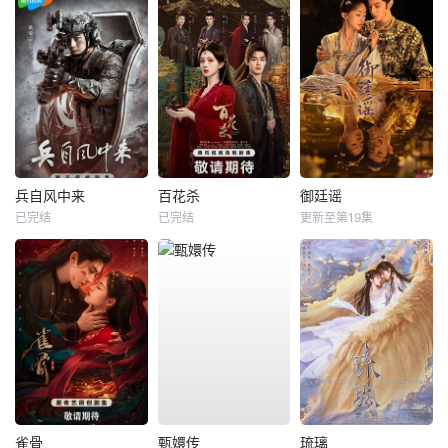
兵自风中来
百花杀
御廷谣
已完结
已完结
更新至第19集
雀骨
甄嬛传
琉璃