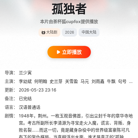
孤独者
本片由茶杯狐cupfox提供播放
大陆剧
2026
中国大陆
立即播放
导演：
兰少寅
主演：
李幼斌
何明翰
史兰芽
关雪盈
马元
刘雨鑫
牛飘
句号
孙敏
更新：
2026-05-23 23:16
备注：
已完结
语言：
汉语普通话
剧情：
1948年，荆州。一枚玉观音佛首，引出尘封千年的章华寺地
宫。考古所副所长李清源为寻宝走火入魔，谎言、背叛、身
败名裂……而这一切，竟是藏身杂役中的世界级富豪陈可凡
布下的复仇棋局。当真相浮出水面，谁才是真正的“孤独