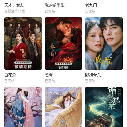
天才，女友
我的前半生
老九门
更新至第14集
已完结
已完结
百花杀
雀骨
野狗骨头
已完结
已完结
已完结