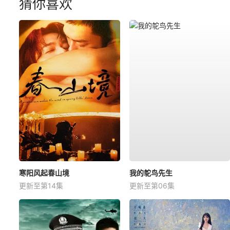
猜你喜欢
寒阳风起春山境
我的鸵鸟先生
更新至第14集
更新至第06集