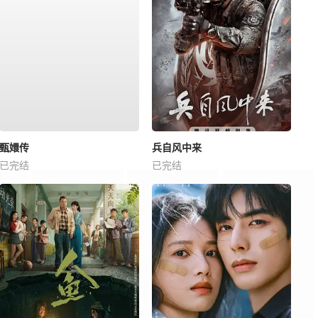
甄嬛传
兵自风中来
已完结
已完结