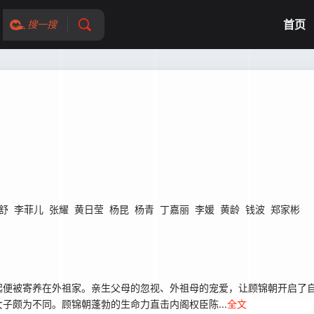
首页
搜一搜
舒
李菲儿
张耀
黄日莹
杨昆
杨青
丁嘉丽
李媛
黄龄
钱波
郑家彬
起便被寄养在外祖家。亲生父母的忽视、外祖母的宠爱，让顾锦朝开启了
子颇为不同。顾锦朝蓬勃的生命力直击内阁权臣陈...
全文