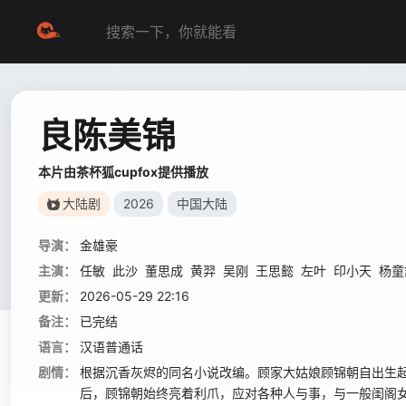
良陈美锦
本片由茶杯狐cupfox提供播放
大陆剧
2026
中国大陆
导演：
金雄豪
主演：
任敏
此沙
董思成
黄羿
吴刚
王思懿
左叶
印小天
杨童
更新：
2026-05-29 22:16
备注：
已完结
语言：
汉语普通话
剧情：
根据沉香灰烬的同名小说改编。顾家大姑娘顾锦朝自出生
后，顾锦朝始终亮着利爪，应对各种人与事，与一般闺阁女